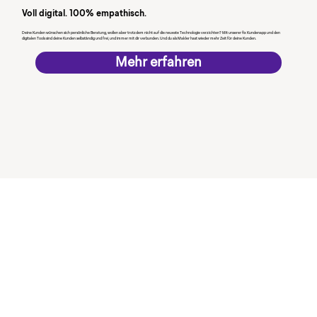
Voll digital. 100% empathisch.
Deine Kunden wünschen sich persönliche Beratung, wollen aber trotzdem nicht auf die neueste Technologie verzichten? Mit unserer fix Kundenapp und den
digitalen Tools sind deine Kunden selbständig und frei, und immer mit dir verbunden. Und du als Makler hast wieder mehr Zeit für deine Kunden.
Mehr erfahren