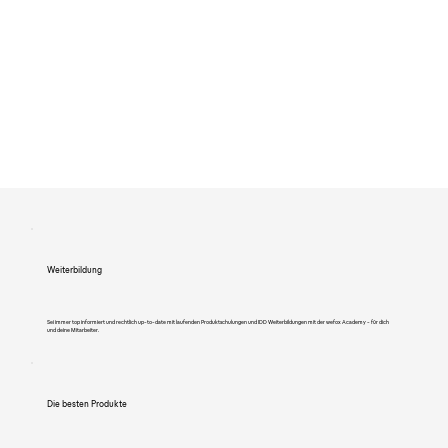
Weiterbildung
Sei immer top informiert und rechtlich up-to-date mit laufenden Produktschulungen und IDD Weiterbildungen mit der wefox Academy - für dich
und deine Mitarbeiter.
Die besten Produkte