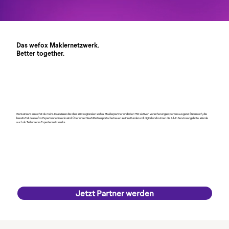
Das wefox Maklernetzwerk.
Better together.
Gemeinsam erreichst du mehr. Das wissen die über 280 regionalen wefox Maklerpartner und über 750 aktiven Versicherungsexperten aus ganz Österreich, die
bereits Teil des wefox Expertennetzwerks sind. Über unser SaaS Partnerportal betreuen sie ihre Kunden voll digital und nutzen die All-In Serviceangebote. Werde
auch du Teil unseres Expertennetzwerks.
Jetzt Partner werden