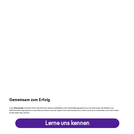
Gemeinsam zum Erfolg.
Unser
#teampurple
unterstützt dich in allen Bereichen deines Arbeitsalltags. Unsere Weiterbildungsangebot kann sich sehen lassen, die Sideletter und
Rabattvereinbarungen gehören zu den besten am Markt und unser Support Team steht dir jederzeit zur Seite. Damit dir am Ende wieder mehr Zeit für deine
Kunden bleibt. Ganz einfach!
Lerne uns kennen