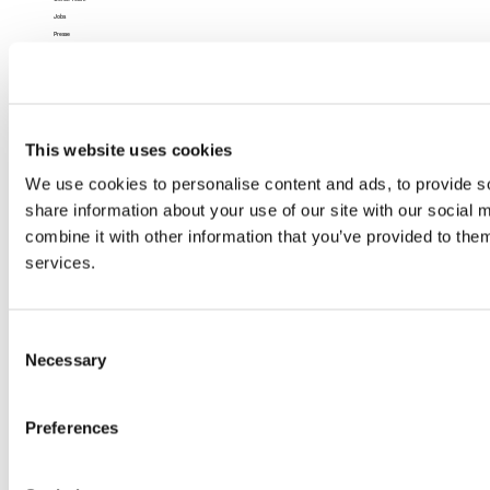
Jobs
Presse
wefox Global
Recht
Impressum
Datenschutz
This website uses cookies
Datenschutz (App)
AGB
We use cookies to personalise content and ads, to provide so
Nutzungsbedingungen
share information about your use of our site with our social
Barrierefreiheit
combine it with other information that you’ve provided to them
services.
Consent
Necessary
Selection
Preferences