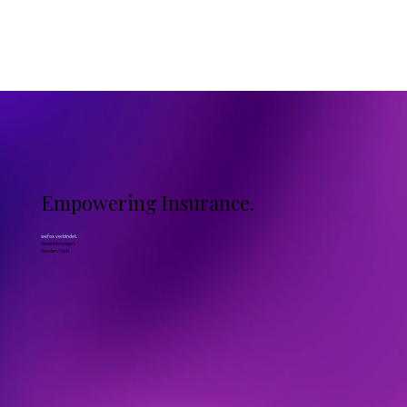
Empowering Insurance.
wefox verbindet.
Versicherungen.
Kunden. Dich.