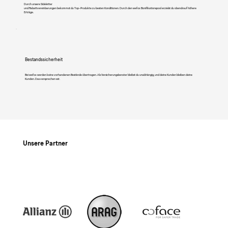
Durch unsere Sideletter
und Rabattvereinbarungen bekommst du Top-Produkte zu besten Konditionen. Durch den wefox Bonifikationspool erzielst du obendrauf höhere
Erträge.
Bestandssicherheit
Bei wefox werden keine vorhandenen Bestände übertragen. Als Versicherungsberater bleibst du unabhängig, und deine Kunden bleiben deine
Kunden. Das versprechen wir.
Unsere Partner