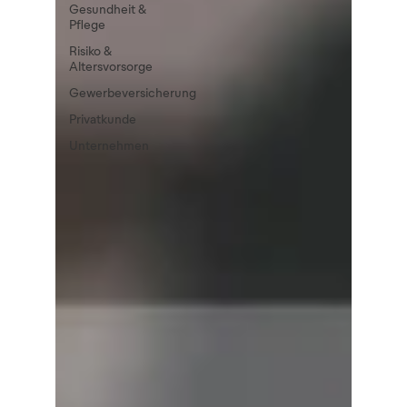
Gesundheit &
Pflege
Risiko &
Altersvorsorge
Gewerbeversicherung
Privatkunde
Unternehmen