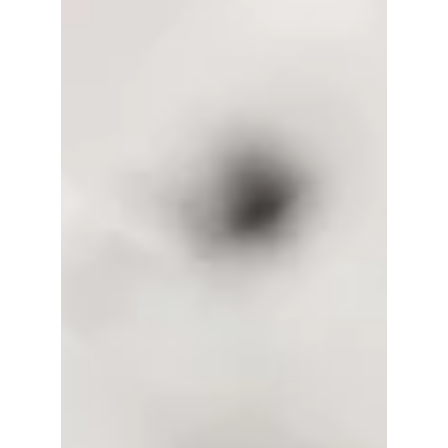
Versicherungssystem, das dich vor
finanziellen Katastrophen bewahren
kann. Wie es funktioniert, erklären wir
dir heute einfach und verständlich. Das
österreichische
Sozialversicherungssystem – dein
Sicherheitsnetz. Wie du bestimmt weißt,
gibt es in Österreich ein
Pflichtversicherungssystem. Das
bedeutet