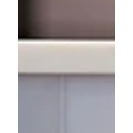
brauchst. Aber jeder Freund hat auch
seine Eigenheiten. Eine davon heißt
„Wartezeit“. Ein wichtiges Thema,
worüber du unbedingt Bescheid wissen
solltest. Was bedeutet Wartezeit? Die
Wartezeit ist die Zeitspanne zwischen
dem Abschluss deiner Versicherung und
dem Moment, an dem du erstmals
Leistungen in Anspruch nehmen kannst.
Warum das Ganze? Damit stellt die
Versicherung sicher, dass niemand einen
Versicherun