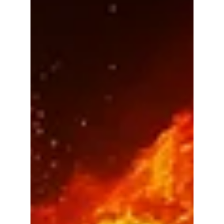
Klar, heute geht es einfach fast nicht
mehr ohne Mobiltelefon, aber es sagt ja
auch niemand, dass man es ganz aus
seinem Leben verbannen muss. Für uns
von wefox ist das Mobiltelefon sogar
sehr wichtig, weil unsere Kunden ihre
Versicherungsangelegenheiten ganz
gerne über unsere tolle Kunden-App
managen. Aber darüber erzählen wir dir
demnächst mehr. Fakt ist: Die meisten
Menschen hängen viel zu viel am Handy
oder generell vor irgendwelchen
Bildschirmen herum und verpassen das
w