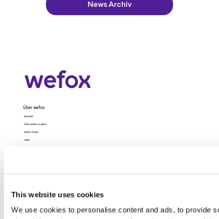
News Archiv
Über wefox
Kontakt
Über wefox Austria
wefox Team
Jobs
Presse
wefox Global
Recht
Impressum
This website uses cookies
Datenschutz
Datenschutz (App)
We use cookies to personalise content and ads, to provide so
AGB
Nutzungsbedingungen