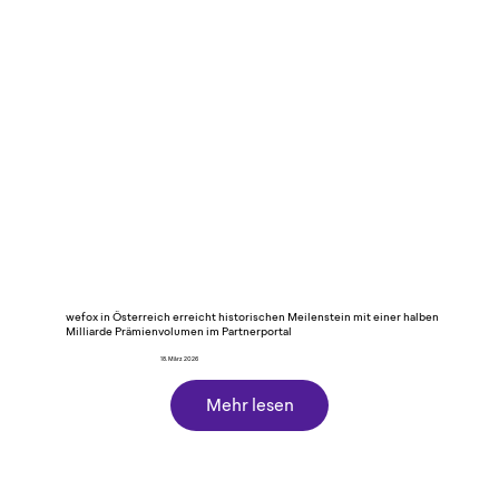
wefox in Österreich erreicht historischen Meilenstein mit einer halben
Milliarde Prämienvolumen im Partnerportal
18. März 2026
Mehr lesen