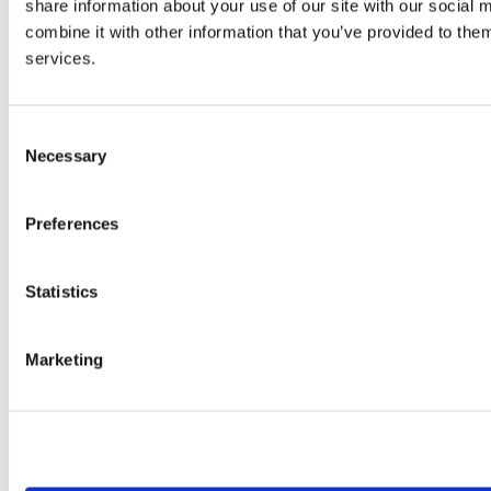
share information about your use of our site with our social
Barrierefreiheit
combine it with other information that you’ve provided to them
services.
Consent
Necessary
Selection
Preferences
Statistics
Marketing
© 2026 wefox Austria GmbH