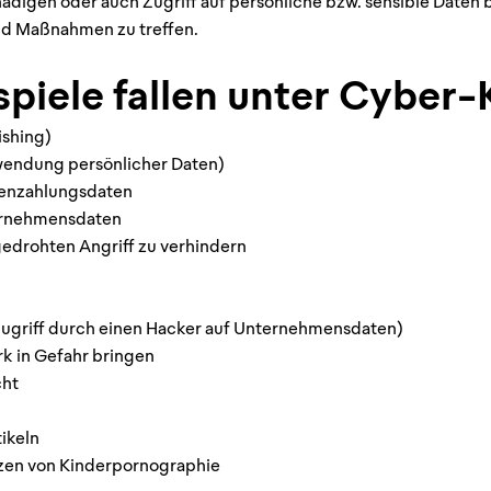
chädigen oder auch Zugriff auf persönliche bzw. sensible Date
nd Maßnahmen zu treffen.
spiele fallen unter Cyber-K
ishing)
rwendung persönlicher Daten)
rtenzahlungsdaten
ternehmensdaten
edrohten Angriff zu verhindern
griff durch einen Hacker auf Unternehmensdaten)
rk in Gefahr bringen
cht
tikeln
tzen von Kinderpornographie