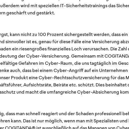
Außerdem wird mit speziellen IT-Sicherheitstrainings das Sich
ern geschärft und gestärkt.
orgst, kann nicht zu 100 Prozent sichergestellt werden, dass 
 sinnvoller ist es, genau für diese Fälle eine Versicherung ab
aden ein riesengroßes finanzielles Loch verursachen. Die Zahl d
edeutung der Cyber-Versicherung. Gemeinsam mit COGITANDA®
lfältige Gefahren im Cyber-Raum, die uns tagtäglich im Gesc
nke auch, dass bei einem Cyber-Angriff auf ein Unternehmen
 unser Produkt eine Cyber-Rechtsschutzversicherung für das 
ftsführer, Aufsichtsräte, Beiräte etc. schützt. Dies beinhalt
tsschutz und macht die umfangreiche Cyber-Absicherung kom
chtig, dass man schnell reagiert und der Schaden professionell b
ren kann. Das ist nur möglich, wenn man mit Spezialisten und
er COGITANDA® ist ausschließlich auf das Managen von Cyber-