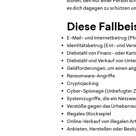
stören, den Ruf einer Person s
es dich dagegen zu schützen u
Diese Fallbei
E-Mail- und Internetbetrug (Ph
Identitätsbetrug (Ent- und Ve
Diebstahl von Finanz- oder Ka
Diebstahl und Verkauf von Un
Geldforderungen, um einen ang
Ransomware-Angriffe
Cryptojacking
Cyber-Spionage (Unbefugter Zu
Systemzugriffe, die ein Netzwe
Verstöße gegen das Urheberre
Illegales Glücksspiel
Online-Verkauf von illegalen Ar
Anbieten, Herstellen oder Besi