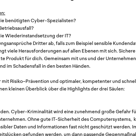
en:
die benötigten Cyber-Spezialisten?
etriebsausfall?
ie Wiederinstandsetzung der IT?
ungsansprüche Dritter ab, falls zum Beispiel sensible Kunden
ingt viele Herausforderungen auf allen Ebenen mit sich. Sicher
ekte Produkt für dich. Gemeinsam mit uns und der Unterneh
 und im Schadensfall in den besten Händen.
r mit Risiko–Prävention und optimaler, kompetenter und schn
en kleinen Überblick über die Highlights der drei Säulen:
reden. Cyber-Kriminalität wird eine zunehmend große Gefahr fü
nternehmen. Ohne gute IT-Sicherheit des Computersystems, kö
nsibler Daten und Informationen fast nicht geschützt werden. I
heitslücken gefunden werden, um dann passende Gegenmaßnah