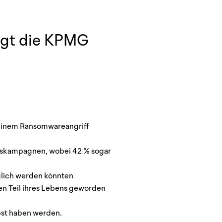
eigt die KPMG
einem Ransomwareangriff
onskampagnen, wobei 42 % sogar
glich werden könnten
gen Teil ihres Lebens geworden
lbst haben werden.