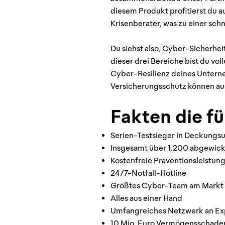
diesem Produkt profitierst du a
Krisenberater, was zu einer sc
Du siehst also, Cyber-Sicherhei
dieser drei Bereiche bist du v
Cyber-Resilienz deines Untern
Versicherungsschutz können auc
Fakten die fü
Serien-Testsieger in Deckungs
Insgesamt über 1.200 abgewic
Kostenfreie Präventionsleistun
24/7-Notfall-Hotline
Größtes Cyber-Team am Markt
Alles aus einer Hand
Umfangreiches Netzwerk an Ex
10 Mio. Euro Vermögensschaden