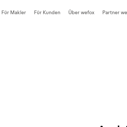
Für Makler
Für Kunden
Über wefox
Partner w