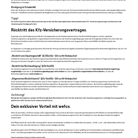
Möglichkeit, zu kündigen.
Kündigung im Schadenfall.
Wenn der Versicherer die Leistung nach einem Schaden verweigert hat, kann der Vertrag innerhalb eines Monats ab Ablehnung der Leistung gekündigt werden.
In der Kfz-Haftpflichtversicherung besteht die Möglichkeit, auch bei Leistung des Versicherers den Vertrag innerhalb eines Monats ab Leistung zu kündigen.
Tipp!
Der wefox Experte in deiner Nähe berät dich gerne über die Wechselmöglichkeiten deines bestehenden Kfz-Versicherungsvertrages und übernimmt die
Abwicklung der Kündigung für dich.
Rücktritt des Kfz-Versicherungsvertrages.
Es genügt, wenn die Kündigung innerhalb der Frist abgesendet wurde (Poststempel beachten). Die Rücktrittsfrist beginnt zu laufen, sobald der
Versicherungsnehmer die gesetzlich vorgeschriebenen Informationen, die Versicherungsbedingungen sowie die Vertragskopie erhalten hat und er über das
Rücktrittsrecht belehrt wurde. Das Rücktrittsrecht erlischt spätestens einen Monat nach Zugang der Polizze einschließlich der Belehrung über das
Rücktrittsrecht.
Im Gegensatz zur Kündigung wird bei einem Rücktritt der Vertrag rückwirkend aufgelöst. Es bestehen folgende gesetzliche Rücktrittsmöglichkeiten, die zum Teil
nur für Verbraucher gelten:
„Rücktritt vom Haustürgeschäft“ (§ 3 KSchG) – Gilt nur für Verbraucher!
Schließt der Verbraucher den Versicherungsvertrag außerhalb der Geschäftsräumlichkeiten des Versicherers, kann er binnen 14 Tagen ab Vertragsschluss vom
Vertrag zurücktreten. Dies gilt nur, wenn der Verbraucher nicht selbst das Geschäft angebahnt hat.
„Rücktritt bei Nichtausfolgung“ (§ 5b VersVG)
Der Versicherungsnehmer kann innerhalb von zwei Wochen vom Versicherungsvertrag zurücktreten, wenn ihm
keine Kopie des Versicherungsantrags
ausgehändigt
wurde oder er die
Versicherungsbedingungen nicht erhalten
hat oder er
gesetzlich vorgeschriebene Informationen
(z. B. über die
Rücktrittsmöglichkeiten)
nicht erhalten
hat.
„Allgemeines Rücktrittsrecht“ (§ 5c VersVG) – Gilt nur für Verbraucher!
Ist der Versicherungsnehmer Verbraucher, kann er ohne Angabe von Gründen binnen 14 Tagen schriftlich vom Versicherungsvertrag zurücktreten. Die
Rücktrittsfrist beginnt zu laufen, sobald der Versicherungsnehmer die gesetzlich vorgeschriebenen Informationen, die Versicherungsbedingungen sowie die
Vertragskopie erhalten hat und über das Rücktrittsrecht belehrt wurde. Das Rücktrittsrecht erlischt spätestens einen Monat nach Zugang der Polizze
einschließlich der Belehrung über das Rücktrittsrecht.
Achtung!
Beträgt die Vertragsdauer weniger als 6 Monate gilt dieses Rücktrittsrecht nicht. Hat der Versicherer dem Versicherungsnehmer vorläufige Deckung gewährt, so
gebührt ihm dafür eine der Dauer entsprechende Prämie.
Dein exklusiver Vorteil mit wefox.
Wenn du eine Kasko-Versicherung über wefox abgeschlossen hast, kannst du dich dank unseres Kooperationspartners
KFZ Pflaster
im Schadensfall beruhigt
zurücklehnen. KFZ Pflaster übernimmt das komplette Unfalls- und Schadensmanagement für dich. Das Beste: Du nutzt alle diese Vorteile ohne jegliche
Zusatzkosten.
KFZ Pflaster bietet dir rasche Hilfe und sorgt dafür, dass du schnell wieder mobil bist. Du meldest deine Karosserie-, Unfall-, Lack- oder Glasschäden einfach per
Online-Formular oder über die Service-Hotline und wir erledigen den Rest.
Stressfreier geht’s nicht: KFZ Pflaster holt dein beschädigtes Auto, checkt die Reparatur in einer qualifizierten Fachwerkstätte und bringt dir anschließend dein
innen- und außen gereinigtes Auto wieder zurück. Damit du in der Zwischenzeit voll mobil bleibst, wird dir ein kostenloses Ersatzauto zur Verfügung gestellt.
Diese kostenlosen Zusatzvorteile erwarten dich: