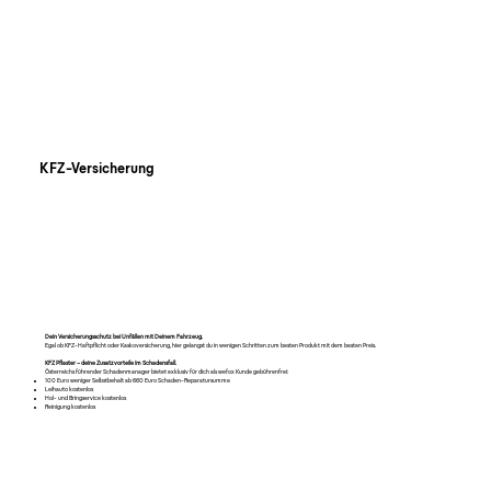
KFZ-Versicherung
Dein Versicherungsschutz bei Unfällen mit Deinem Fahrzeug.
Egal ob KFZ-Haftpflicht oder Kaskoversicherung, hier gelangst du in wenigen Schritten zum besten Produkt mit dem besten Preis.
KFZ Pflaster
– deine Zusatzvorteile im Schadensfall.
Österreichs führender Schadenmanager bietet exklusiv für dich als wefox Kunde gebührenfrei:
100 Euro weniger Selbstbehalt ab 660 Euro Schaden-Reparatursumme
Leihauto kostenlos
Hol- und Bringservice kostenlos
Reinigung kostenlos