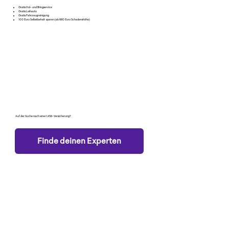
Gratis Hol- und Bringservice
Gratis Leihauto
Gratis Fahrzeugreinigung
100 Euro Selbstbehalt sparen (ab 660 Euro Schadenshöhe)
Auf der Suche nach einer LKW-Versicherung?
Finde deinen Experten