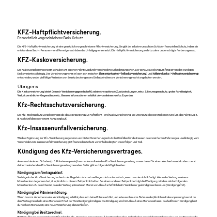
KFZ-Haftpflichtversicherung.
Der rechtlich vorgeschriebene Basis-Schutz.
Die KFZ-Haftpflichtversicherung ist eine gesetzlich vorgeschriebene Pflichtversicherung. Sie gibt bei selbstverursachten Schäden finanziellen Schutz, indem sie
entstandene Sach-, Personen- und Vermögensschäden des Unfallgegners ersetzt. Die Haftpflichtversicherung wehrt zudem unberechtigte Forderungen ab.
KFZ-Kaskoversicherung.
Die Kaskoversicherung ersetzt Schäden am eigenen Fahrzeug durch verschiedene Schadensursachen. Der genaue Deckungsumfang ist von der jeweiligen
Kaskovariante abhängig. Der Versicherungsnehmer kann sich zwischen
Elementarkasko
(
=Teilkaskoversicherung
) und
Kollisionskasko
(
=Vollkaskoversicherung
)
entscheiden, wobei vielfältige Varianten von Zusatzdeckungen und Selbstbehalten am Versicherungsmarkt angeboten werden.
Übrigens
Die Kaskoversicherung bietet (je nach Versicherungsgesellschaft) zahlreiche optionale Zusatzdeckungen, wie z. B. Neuwagenschutz, grobe Fahrlässigkeit,
Verlust persönlicher Gegenstände etc. Genaue Informationen erhältst du von deinem wefox Experten.
Kfz-Rechtsschutzversicherung.
Die Kfz-Rechtsschutzversicherung ist die ideale Ergänzung zur Haftpflicht- und Kaskoversicherung. Sie unterstützt bei Streitigkeiten rund um das Fahrzeug, z.
B. nach Unfällen oder einem Fahrzeugkauf.
Kfz-Insassenunfallversicherung.
Wird als Ergänzung zur Kfz-Versicherung angeboten und bietet Versicherungsschutz bei Unfällen für die Insassen des versicherten Fahrzeuges, unabhängig vom
Verschulden. Die Insassenunfallversicherung gibt finanziellen Schutz vor unfallbedingten Dauerfolgen und Tod.
Kündigung des Kfz-Versicherungsvertrages.
Aus verschiedenen Gründen (z. B. Prämienersparnis) kann es sinnvoll sein den Kfz-Versicherungsvertrag zu wechseln. Für einen Wechsel musst du aber zuerst
deinen bestehenden Kfz-Versicherungsvertrag beenden. Dafür gibt es folgende Möglichkeiten:
Kündigung zum Vertragsablauf.
Verträge in der Kfz-Versicherung laufen in der Regel ein Jahr und verlängern sich automatisch, wenn man sie nicht kündigt. Wenn der Vertrag zu einem
Monatsersten begonnen hat, ist er jährlich zu diesem Zeitpunkt kündbar. Bei einem anderen Zeitpunkt erfolgt die Kündigung mit dem nächstfolgenden
Monatsersten. Zu beachten ist, dass der Vertrag spätestens 1 Monat vor Ablauf schriftlich beim Versicherer gekündigt werden muss (Kündigungsfrist).
Kündigung bei Prämienerhöhung.
Wenn du vom Versicherer eine Verständigung erhältst, dass sich deine Prämie erhöht, und sei es auch nur im Rahmen der jährlichen Indexanpassung, kannst du
den Vertrag innerhalb eines Monats ab Erhalt der Verständigung kündigen. Die Kündigung wird mit Ablauf eines Monats wirksam, das heißt nach Kündigung hast
du noch ein Monat Zeit, eine neue Versicherung abzuschließen.
Kündigung bei Besitzwechsel.
Bei Veräußerung des versicherten Kfz geht der Kfz-Versicherungsvertrag auf den Erwerber über. Dabei haben sowohl der Versicherer als auch der Erwerber die