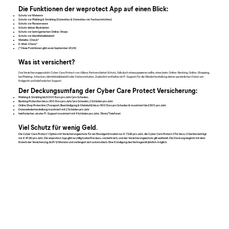
Die Funktionen der weprotect App auf einen Blick:
Schutz vor Malware
Schutz vor Phishing & Smishing (Datenklau & Datenklau via Textnachrichten)
Schutz vor Ransomware
Schutz deiner Bankdaten
Schutz vor betrügerischen Online-Shops
Schutz vor Identitätsdiebstahl
Website-Check*
E-Mail-Check*
(* Diese Funktionen gibt es ab September 2024)
Was ist versichert?
Das Versicherungsprodukt Cyber Care Protect von Allianz Partners bietet Schutz, falls doch etwas passieren sollte, etwa beim Online-Banking, Online-Shopping,
bei Phishing-Attacken, Identitätsdiebstahl oder Datenverlusten. Zusätzlich enthalten ist IT-Support für die Wiederherstellung deiner persönlichen Daten am
Endgerät und telefonischer Support.
Der Deckungsumfang der Cyber Care Protect Versicherung:
Phishing & Smishing bis 5.000 Euro pro Jahr/pro Schaden,
Banking Protection bis zu 300 Euro pro Jahr/pro Schaden, 2 Schäden pro Jahr
Online Shop Protection (Transport, Beschädigung & Diebstahl) bis zu 500 Euro pro Schaden & maximiert bis 2.500 pro Jahr
Datenwiederherstellung maximiert mit 2 Schäden pro Jahr
telefonischer, akuter IT-Support maximiert mit 4 Schäden pro Jahr, 15min/Telefonat
Viel Schutz für wenig Geld.
Die Cyber Care Protect 1 Option mit Versicherungsschutz für ein Einzelgerät kostet nur € 73,92 pro Jahr, die Cyber Care Protect 3 für bis zu 3 Geräte beträgt
nur € 97,92 pro Jahr. Die weprotect App gibt es völlig kostenfrei dazu, versteht sich, und der Versicherungsschutz gilt weltweit. Die Deckung beginnt mit dem
Erwerb der Versicherung, läuft 12 Monate und verlängert sich automatisch. Eine Kündigung des Vertrages ist jährlich möglich.