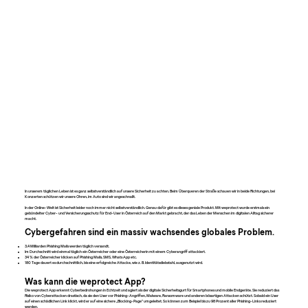
In unserem täglichen Leben ist es ganz selbstverständlich auf unsere Sicherheit zu achten. Beim Überqueren der Straße schauen wir in beide Richtungen, bei
Konzerten schützen wir unsere Ohren, im Auto sind wir angeschnallt.
In der Online-Welt ist Sicherheit leider noch immer nicht selbstverständlich. Genau dafür gibt es dieses geniale Produkt. Mit weprotect wurde erstmals ein
gebündelter Cyber- und Versicherungsschutz für End-User in Österreich auf den Markt gebracht, der das Leben der Menschen im digitalen Alltag sicherer
macht.
Cybergefahren sind ein massiv wachsendes globales Problem.
3,4 Milliarden Phishing Mails werden täglich versandt.
Im Durchschnitt wird einmal täglich ein Österreicher oder eine Österreicherin mit einem Cyberangriff attackiert.
34 % der Österreicher klicken auf Phishing Mails, SMS, Whats App etc.
180 Tage dauert es durchschnittlich, bis eine erfolgreiche Attacke, wie z. B. Identitätsdiebstahl, ausgenutzt wird.
Was kann die weprotect App?
Die weprotect App erkennt Cyberbedrohungen in Echtzeit und agiert als der digitale Sicherheitsgurt für Smartphones und mobile Endgeräte. Sie reduziert das
Risiko von Cyberattacken drastisch, da sie den User vor Phishing-Angriffen, Malware, Ransomware und anderen bösartigen Attacken schützt. Sobald ein User
auf einen schädlichen Link klickt, wird er auf eine sichere „Blocking-Page“ umgeleitet. So können zum Beispiel bis zu 98 Prozent aller Phishing-Links reduziert
werden.