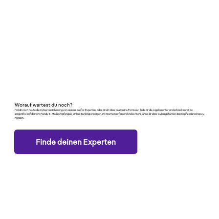
Worauf wartest du noch?
Hol dir noch heute die Cyberversicherung von deinem wefox Experten, oder direkt über das Online Formular, lade dir die App herunter und schon kannst du
sorgenfrei auf deinem Handy E-Mails empfangen, Online Banking erledigen, im Internet surfen und vieles mehr, ohne dir über Cybergefahren den Kopf zerbrechen zu
müssen.
Finde deinen Experten